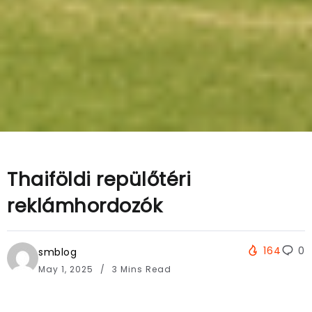
Thaiföldi repülőtéri
reklámhordozók
164
0
smblog
May 1, 2025
3 Mins Read