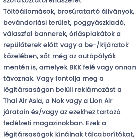
szórakoztatórendszerét.
Töltőállomások, brosúratartó állványok,
bevándorlási terület, poggyászkiadó,
válaszfal bannerek, óriásplakátok a
repülőterek előtt vagy a be-/kijáratok
közelében, sőt még az autópályák
mentén is, amelyek BKK felé vagy onnan
távoznak. Vagy fontolja meg a
légitársaságon belüli reklámozást a
Thai Air Asia, a Nok vagy a Lion Air
járatain és/vagy az ezekhez tartozó
fedélzeti magazinokban. Ezek a
légitársaságok kínálnak tálcaborítókat,